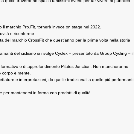
a quale troveranno spazio tantissimi eventi per far vivere al pubblico
o il marchio Pro.Fit, tornerà invece on stage nel 2022.
novità e riconferme.
ta del marchio CrossFit che quest’anno per la prima volta nella storia
amanti del ciclismo si rivolge Cyclex – presentato da Group Cycling – il
ma formativo e di approfondimento Pilates Junction. Non mancheranno
are corpo e mente.
tature e interpretazioni, da quelle tradizionali a quelle più performanti
 per mantenersi in forma con prodotti di qualità.