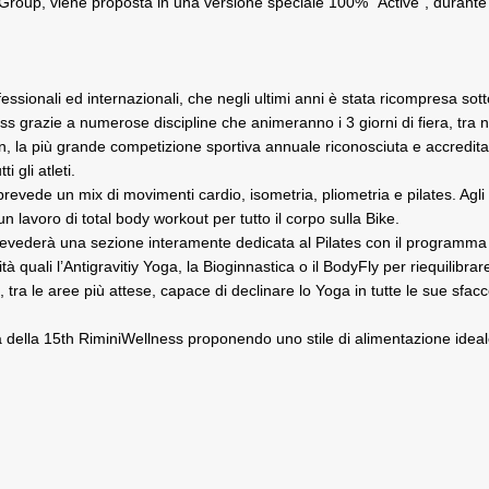
 Group, viene proposta in una versione speciale 100% “Active”, durante l
fessionali ed internazionali, che
negli ultimi anni è stata ricompresa
sott
ss grazie a numerose discipline che animeranno i 3 giorni di fiera, tra 
wn, la più grande competizione sportiva annuale riconosciuta e accredita
i gli atleti.
evede un mix di movimenti cardio, isometria, pliometria e pilates. Agli 
 lavoro di total body workout per tutto il corpo sulla Bike.
 prevederà una sezione interamente dedicata al Pilates con il program
vità quali l’Antigravitiy Yoga, la Bioginnastica o il BodyFly per riequilibr
a le aree più attese, capace di declinare lo Yoga in tutte le sue sfaccet
 della 15th RiminiWellness proponendo uno stile di alimentazione ideale