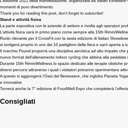
L’edizione 2021 della manifestazione, organizzata da Italian Exhibition
momenti di puro divertimento.
Thank you for reading this post, don't forget to subscribe!
Stand e attività fisica
La parte espositiva con le aziende di settore e rivolta agli operatori pro
L’attività fisica sarà in primo piano come sempre alla 15th RiminiWellne
Ruolo rilevante per il CrossFit con la sesta edizione di Italian Showdo
si svolgerà proprio in uno dei 10 padiglioni della fiera e sarò aperta a tutt
Il marchio Pound proporrà una disciplina aerobica ad alto impatto che pr
nuovo format dell’allenamento indoor cycling che abbina alla pedalata un
Durante 15th RiminiWellness lo spazio dedicato alle terapie olistiche
diversi percorsi attraverso i quali i visitatori potranno sperimentare atti
A questo si aggiungerà l’Oasi del Benessere, che ingloba Pianeta Yoga, tr
e innovative.
Tornerà anche la 7° edizione di FoodWell Expo che completerà l’offerta
Consigliati