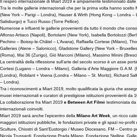
Il respiro internazionale di Miart 2019 è ampiamente testimoniato dalle 1
Tra le molte gallerie internazionali che per la prima volta hanno scelto
(New York – Parigi – Londra), Hauser & Wirth (Hong Kong – Londra – 
Salisburgo) e Tucci Russo (Torre Pellice).
Numerose e influenti le gallerie provenienti da tutto il mondo che conso
Alfonso Artiaco (Napoli), Bortolami (New York), Isabella Bortolozzi (Be
Pechino – Boissy-le-Châtel – L’Avana), Raffaella Cortese (Milano), Th
Galleries (Atene – Salonicco), Gladstone Gallery (New York – Bruxell
(Roma), Mai 36 (Zurigo), Giò Marconi (Milano), Massimo Minini (Bresc
La centralità̀ della riflessione sull’arte del secolo scorso è un asse p
Cortesi (Lugano – Londra – Milano), Galleria d’Arte Maggiore G.A.M. (
(Londra), Robilant + Voena (Londra – Milano – St. Moritz), Richard Sa
– Londra).
Tra i riconoscimenti a Miart 2019, molto quailificata la giuria che asse
musei internazionali e curatori di prestigiose istituzioni provenienti da 
La collaborazione fra Miart 2019
e Between Art Film
è testimoniata d
internazionali coinvolti.
Miart 2019 sarà anche l’epicentro della
Milano Art Week
, un ricco cal
maggiori istituzioni pubbliche, le fondazioni private e gli spazi no-profit
Sculture, Chiostri di Sant’Eustorgio / Museo Diocesano, FM – Centro
Nicola Trussardi, Fondazione Prada Milano, Fondazione Stelline, Galle