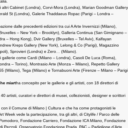
talia.
 gli altri Cabinet (Londra), Corvi-Mora (Londra), Marian Goodman Gallery
erald St (Londra), Galerie Thaddaeus Ropac (Parigi – Londra –
zione dalle precedenti edizioni tra cui A Arte Invernizzi (Milano),
g (Bruxelles – New York – Brooklyn), Galleria Continua (San Gimignano –
a – Hong Kong), Dvir Gallery (Bruxelles – Tel Aviv), Kalfayan
Andrew Kreps Gallery (New York), Lelong & Co (Parigi), Magazzino
oli), Sprovieri (Londra) e Zero… (Milano).
e di gallerie come Cardi (Milano – Londra), Casoli De Luca (Roma),
Londra – Torino), Montrasio Arte (Monza – Milano), Repetto Gallery
5 (Milano), Tega (Milano) e Tornabuoni Arte (Firenze – Milano – Parigi
che miart
ha concepito per le gallerie e gli artisti, con 18 direttori di
0 artisti, curatori e direttori di musei, collezionisti, designer e scrittori
e con il Comune di Milano | Cultura e che ha come protagonisti le
t Week vede la partecipazione, tra gli altri, di Citylife / Parco delle
do Pomodoro, Fondazione Carriero, Fondazione ICA Milano, Fondazione
ldi Pezzoli, Osservatorio Fondazione Prada, PAC – Padiglione d’Arte