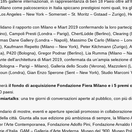
85 gallerie internazionali, in rappresentanza di ben 18 Paesi oltre all’I
 Milano come palcoscenico in Italia spiccano prestigiosi nomi quali, tra
Los Angeles – New York – Somerset – St. Moritz – Gstaad – Zurigo), H
lidano il rapporto con Milano e Miart 2019 confermando la loro partecipa
rlino), Campoli Presti (Londra – Parigi), ChertLüdde (Berlino), Clearin
omas Dane Gallery (Londra – Napoli), Massimo De Carlo (Milano – Londr
es), Kaufmann Repetto (Milano – New York), Peter Kilchmann (Zurigo), 
ia), P420 (Bologna), Gregor Podnar (Berlino), Lia Rumma (Milano – Nap
ortante dell’architettura di Miart 2019, confermata da un’ampia selezion
Bologna – Parigi – Milano), Galleria dello Scudo (Verona), Mazzoleni (
ltoun (Londra), Gian Enzo Sperone (Sent – New York), Studio Marconi ’6
gnerà
il fondo di acquisizione Fondazione Fiera Milano e i 5 premi 
10 paesi.
a
miartalks
: una tre giorni di conversazioni aperte al pubblico, con più di 4
endario di mostre, eventi e aperture speciali promosso in collaborazion
 della città. Giunta alla sue edizione più ambiziosa di sempre, la Milano Ar
 per l’Arte Contemporanea, Fondazione Adolfo Pini, Fondazione Arnal
rie d’Italia, GAM – Galleria d’Arte Moderna, Museo del ‘900, Museo Po