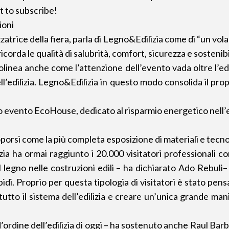
t to subscribe!
ioni
atrice della fiera, parla di Legno&Edilizia come di “un vol
icorda le qualità di salubrità, comfort, sicurezza e sostenibili
tolinea anche come l’attenzione dell’evento vada oltre l’edi
ll’edilizia. Legno&Edilizia in questo modo consolida il propr
vo evento EcoHouse, dedicato al risparmio energetico nell’ed
orsi come la più completa esposizione di materiali e tecno
a ha ormai raggiunto i 20.000 visitatori professionali con
del legno nelle costruzioni edili – ha dichiarato Ado Rebul
idi. Proprio per questa tipologia di visitatori è stato pen
tutto il sistema dell’edilizia e creare un’unica grande man
d’ordine dell’edilizia di oggi – ha sostenuto anche Raul Bar