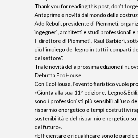
Thank you for reading this post, don't forge
Anteprime e novità dal mondo delle costruz
Ado Rebuli, presidente di Piemmeti, organizz
ingegneri, architetti e studi professionali e r
Il direttore di Piemmeti, Raul Barbieri, sot
più l’impiego del legno in tutti i comparti de
del settore”.
Tra le novità della prossima edizione il nuo
Debutta EcoHouse
Con EcoHouse, l’evento fieristico vuole prop
«Giunta alla sua 11° edizione, Legno&Edilizi
sono i professionisti più sensibili all’uso 
risparmio energetico e tempi costruttivi rap
sostenibilità e del risparmio energetico su 
del futuro».
«Efficientare e riqualificare sono le parole 