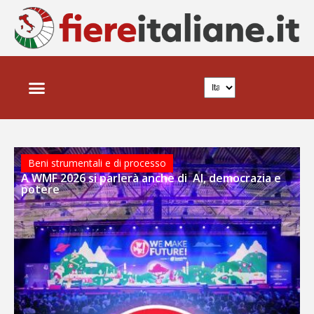
FIERE ITALIANE
NEWS E TRENDS
Beni strumentali e di processo
A WMF 2026 si parlerà anche di AI, democrazia e
potere