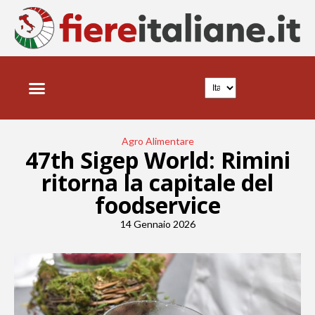
FIERE ITALIANE
NEWS E TRENDS
Agro Alimentare
47th Sigep World: Rimini
ritorna la capitale del
foodservice
14 Gennaio 2026