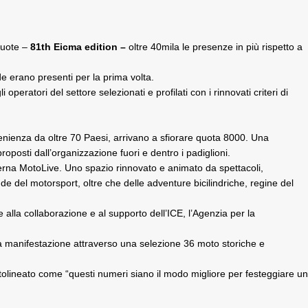
 ruote –
81th Eicma edition –
oltre 40mila le presenze in più rispetto a
de erano presenti per la prima volta.
peratori del settore selezionati e profilati con i rinnovati criteri di
venienza da oltre 70 Paesi, arrivano a sfiorare quota 8000. Una
oposti dall’organizzazione fuori e dentro i padiglioni.
sterna MotoLive. Uno spazio rinnovato e animato da spettacoli,
nde del motorsport, oltre che delle adventure bicilindriche, regine del
alla collaborazione e al supporto dell’ICE, l’Agenzia per la
ella manifestazione attraverso una selezione 36 moto storiche e
ttolineato come “questi numeri siano il modo migliore per festeggiare un