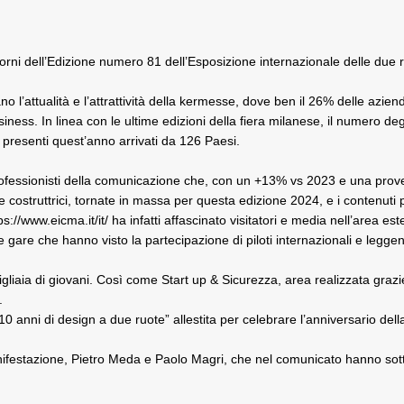
giorni dell’Edizione numero 81 dell’Esposizione internazionale delle due
 l’attualità e l’attrattività della kermesse, dove ben il 26% delle azien
ess. In linea con le ultime edizioni della fiera milanese, il numero degli o
sti presenti quest’anno arrivati da 126 Paesi.
e professionisti della comunicazione che, con un +13% vs 2023 e una pro
costruttrici, tornate in massa per questa edizione 2024, e i contenuti pr
ps://www.eicma.it/it/
ha infatti affascinato visitatori e media nell’area e
te gare che hanno visto la partecipazione di piloti internazionali e legge
iaia di giovani. Così come Start up & Sicurezza, area realizzata grazie 
.
110 anni di design a due ruote” allestita per celebrare l’anniversario d
 manifestazione, Pietro Meda e Paolo Magri, che nel comunicato hanno so