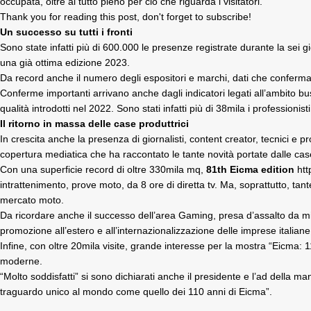
occupata, oltre al tutto pieno per ciò che riguarda i visitatori.
Thank you for reading this post, don't forget to subscribe!
Un successo su tutti i fronti
Sono state infatti più di 600.000 le presenze registrate durante la sei 
una già ottima edizione 2023.
Da record anche il numero degli espositori e marchi, dati che confermano
Conferme importanti arrivano anche dagli indicatori legati all’ambito busin
qualità introdotti nel 2022. Sono stati infatti più di 38mila i professioni
Il ritorno in massa delle case produttrici
In crescita anche la presenza di giornalisti, content creator, tecnici 
copertura mediatica che ha raccontato le tante novità portate dalle case 
Con una superficie record di oltre 330mila mq,
81th Eicma edition
htt
intrattenimento, prove moto, da 8 ore di diretta tv. Ma, soprattutto, tan
mercato moto.
Da ricordare anche il successo dell’area Gaming, presa d’assalto da migl
promozione all’estero e all’internazionalizzazione delle imprese italiane
Infine, con oltre 20mila visite, grande interesse per la mostra “Eicma: 
moderne.
“Molto soddisfatti” si sono dichiarati anche il presidente e l’ad della
traguardo unico al mondo come quello dei 110 anni di Eicma”.