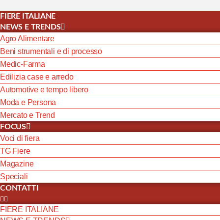
FIERE ITALIANE
NEWS E TRENDS
Agro Alimentare
Beni strumentali e di processo
Medic-Farma
Edilizia case e arredo
Automotive e tempo libero
Moda e Persona
Mercato e Trend
FOCUS
Voci di fiera
TG Fiere
Magazine
Speciali
CONTATTI
FIERE ITALIANE