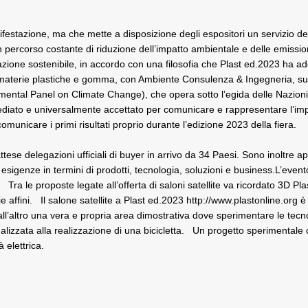
ifestazione, ma che mette a disposizione degli espositori un servizio de
percorso costante di riduzione dell’impatto ambientale e delle emissioni
istorazione sostenibile, in accordo con una filosofia che Plast ed.2023 h
er materie plastiche e gomma, con Ambiente Consulenza & Ingegneria, sup
mental Panel on Climate Change), che opera sotto l’egida delle Nazioni U
mediato e universalmente accettato per comunicare e rappresentare l’i
comunicare i primi risultati proprio durante l’edizione 2023 della fiera.
se delegazioni ufficiali di buyer in arrivo da 34 Paesi. Sono inoltre ape
ie esigenze in termini di prodotti, tecnologia, soluzioni e business.L’ev
 Tra le proposte legate all’offerta di saloni satellite va ricordato 3D Pla
 affini. Il salone satellite a Plast ed.2023
http://www.plastonline.org
è 
dall’altro una vera e propria area dimostrativa dove sperimentare le t
izzata alla realizzazione di una bicicletta. Un progetto sperimentale che
 elettrica.