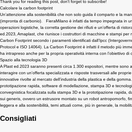
Thank you for reading this post, don't forget to subscribe!
Calcolare la carbon footprint
Un’attenzione alla sostenibilità che non solo guida il comparto e la man
(impronta di carbonio). FieraMilano è infatti da tempo impegnata in un 
operazioni logistiche, la corretta gestione dei rifiuti e un’offerta di r
ed.2023,
Amaplast
, che riunisce i costruttori di macchine e stampi p
Carbon Footprint secondo i paramenti identificati dall’Ipcc (Intergovern
Protocol e ISO 14064). La Carbon Footprint è infatti il metodo più im
ha intrapreso anche per la propria operatività interna con l’obiettivo di 
Spazio alla tecnologia 3D
A Plast ed.2023 saranno presenti circa 1.300 espositori, mentre sono atte
interagire con un’offerta specializzata e risposte trasversali alle propr
innovative rivolte al mercato dell’industria della plastica e della gomma.
prototipazione rapida, software di modellazione, stampa 3D e tecnologie
convegnistica focalizzata sulla stampa 3D e la prototipazione rapida, 
sui generis, ovvero un estrusore montato su un robot antropomorfo, final
leggera e alla sostenibilità, temi attuali come, più in generale, la mobilità
Consigliati