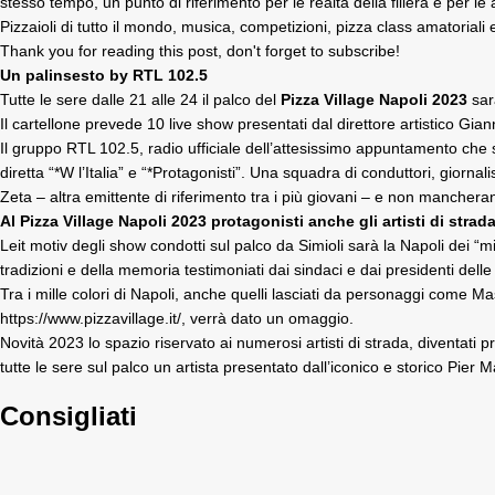
stesso tempo, un punto di riferimento per le realtà della filiera e per le
Pizzaioli di tutto il mondo
, musica, competizioni, pizza class amatoriali 
Thank you for reading this post, don't forget to subscribe!
Un palinsesto by RTL 102.5
Tutte le sere dalle 21 alle 24 il palco del
Pizza Village Napoli 2023
sar
Il cartellone prevede 10 live show presentati dal direttore artistico Gian
Il gruppo RTL 102.5, radio ufficiale dell’attesissimo appuntamento che 
diretta “*W l’Italia” e “*Protagonisti”. Una squadra di conduttori, giorn
Zeta – altra emittente di riferimento tra i più giovani – e non mancher
Al Pizza Village Napoli 2023 protagonisti anche gli artisti di strad
Leit motiv degli show condotti sul palco da Simioli sarà la Napoli dei “mill
tradizioni e della memoria testimoniati dai sindaci e dai presidenti dell
Tra i mille colori di Napoli, anche quelli lasciati da personaggi come M
https://www.pizzavillage.it/
, verrà dato un omaggio.
Novità 2023 lo spazio riservato ai numerosi artisti di strada, diventati 
tutte le sere sul palco un artista presentato dall’iconico e storico Pier 
Consigliati