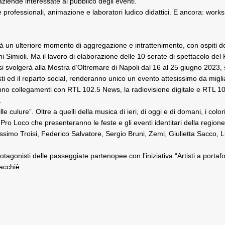
 aziende interessate al pubblico degli eventi.
e professionali, animazione e laboratori ludico didattici. E ancora: wor
à un ulteriore momento di aggregazione e intrattenimento, con ospiti d
ni Simioli. Ma il lavoro di elaborazione delle 10 serate di spettacolo del
si svolgerà alla Mostra d’Oltremare di Napoli dal 16 al 25 giugno 2023,
alisti ed il reparto social, renderanno unico un evento attesissimo da mig
anno collegamenti con RTL 102.5 News, la radiovisione digitale e RTL 10
a
e culure”. Oltre a quelli della musica di ieri, di oggi e di domani, i color
e Pro Loco che presenteranno le feste e gli eventi identitari della region
assimo Troisi, Federico Salvatore, Sergio Bruni, Zemi, Giulietta Sacco, L
protagonisti delle passeggiate partenopee con l’iniziativa “Artisti a port
Macchiè.