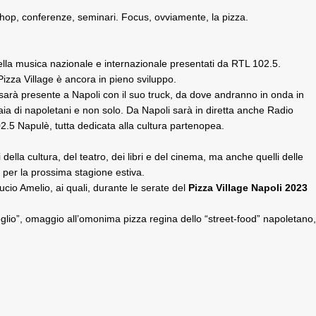
kshop, conferenze, seminari. Focus, ovviamente, la pizza.
ella musica nazionale e internazionale presentati da RTL 102.5.
 Pizza Village è ancora in pieno sviluppo.
 sarà presente a Napoli con il suo truck, da dove andranno in onda in
liaia di napoletani e non solo. Da Napoli sarà in diretta anche Radio
2.5 Napulè, tutta dedicata alla cultura partenopea.
i della cultura, del teatro, dei libri e del cinema, ma anche quelli delle
e per la prossima stagione estiva.
ucio Amelio, ai quali, durante le serate del
Pizza Village Napoli 2023
afoglio”, omaggio all’omonima pizza regina dello “street-food” napoletano,