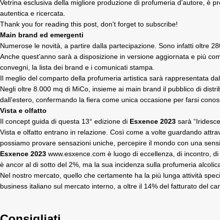
Vetrina esclusiva della migliore produzione di
profumeria d’autore
, è p
autentica e ricercata.
Thank you for reading this post, don't forget to subscribe!
Main brand ed emergenti
Numerose le novità, a partire dalla partecipazione. Sono infatti oltre 
Anche quest’anno sarà a disposizione in versione aggiornata e più comple
convegni, la lista dei brand e i comunicati stampa.
Il meglio del comparto della profumeria artistica sarà rappresentata dall
Negli oltre 8.000 mq di MiCo, insieme ai main brand il pubblico di distrib
dall’estero, confermando la fiera come unica occasione per farsi cono
Vista e olfatto
Il concept guida di questa 13° edizione di
Esxence 2023
sarà “Iridesc
Vista e olfatto entrano in relazione. Così come a volte guardando attrav
possiamo provare sensazioni uniche, percepire il mondo con una sensib
Esxence 2023
www.esxence.com
è luogo di eccellenza, di incontro, d
è ancor al di sotto del 2%, ma la sua incidenza sulla profumeria alcolic
Nel nostro mercato, quello che certamente ha la più lunga attività specifi
business italiano sul mercato interno, a oltre il 14% del fatturato del c
Consigliati