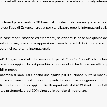
ronta ad affrontare le sfide future e a presentarsi alla community interna
280 i brand provenienti da 30 Paesi, alcuni dei quali new entry, come K
ta l’app di Esxence, creata per canalizzare tutte le informazioni utili:
e case madri, storiche ed emergenti, selezionati in base alla qualità dell
utori, buyer, operatori e appassionati avrà la possibilità di conoscere gl
scere nel panorama internazionale.
ent”. Un gioco verbale che avvicina le parole “Iride” e “Scent”, che rich
erso un raggio di luce è possibile scoprire colori che fino ad un attimo 
ilità nuova.
i scambio di idee. Ed è anche uno spazio per il business. A livello mondi
a è in continua crescita, toccando punti che in media si aggirano attorno
ca nel settore, ha raggiunto livelli importanti. Nel 2022 il volume di fat
anale profumeria e del 30% circa delle vendite di fragranze.