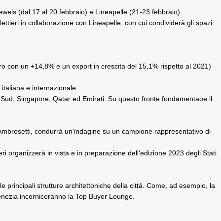
s (dal 17 al 20 febbraio) e Lineapelle (21-23 febbraio).
lettieri in collaborazione con Lineapelle, con cui condividerà gli spazi
 euro con un +14,8% e un export in crescita del 15,1% rispetto al 2021)
 italiana e internazionale.
 Sud, Singapore, Qatar ed Emirati. Su questo fronte fondamentaoe il
-Ambrosetti, condurrà un’indagine su un campione rappresentativo di
i organizzerà in vista e in preparazione dell’edizione 2023 degli Stati
lle principali strutture architettoniche della città. Come, ad esempio, la
 Venezia incorniceranno la Top Buyer Lounge.