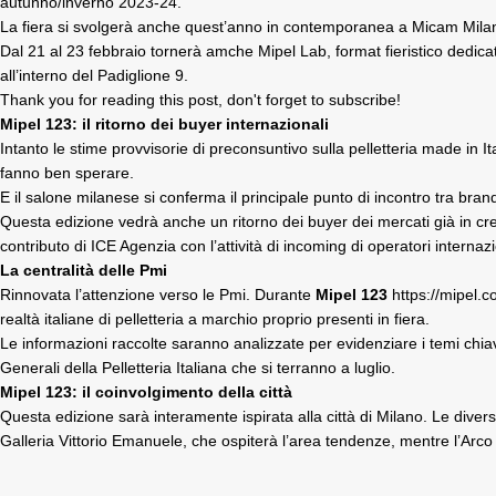
autunno/inverno 2023-24.
La fiera si svolgerà
anche quest’anno in contemporanea a Micam Milano 
Dal 21 al 23 febbraio tornerà amche Mipel Lab, format fieristico dedicato
all’interno del Padiglione 9.
Thank you for reading this post, don't forget to subscribe!
Mipel 123: il ritorno dei buyer internazionali
Intanto le stime provvisorie di preconsuntivo sulla pelletteria made in I
fanno ben sperare.
E il salone milanese si conferma il principale punto di incontro tra brand 
Questa edizione vedrà anche un ritorno dei buyer dei mercati già in c
contributo di ICE Agenzia con l’attività di incoming di operatori internazio
La centralità delle Pmi
Rinnovata l’attenzione verso le Pmi. Durante
Mipel 123
https://mipel.c
realtà italiane di pelletteria a marchio proprio presenti in fiera.
Le informazioni raccolte saranno analizzate per evidenziare i temi chia
Generali della Pelletteria Italiana che si terranno a luglio.
Mipel 123: il coinvolgimento della città
Questa edizione sarà interamente ispirata alla città di Milano. Le diverse 
Galleria Vittorio Emanuele, che ospiterà l’area tendenze, mentre l’Arco 