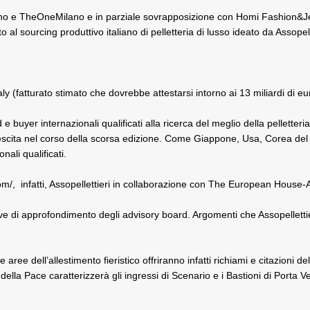
e TheOneMilano e in parziale sovrapposizione con Homi Fashion&Jewel
 al sourcing produttivo italiano di pelletteria di lusso ideato da Assopel
taly (fatturato stimato che dovrebbe attestarsi intorno ai 13 miliardi di
e buyer internazionali qualificati alla ricerca del meglio della pelletteria
rescita nel corso della scorsa edizione. Come Giappone, Usa, Corea del
nali qualificati.
om/
, infatti, Assopellettieri in collaborazione con The European House
ve di approfondimento degli advisory board. Argomenti che Assopellettier
aree dell’allestimento fieristico offriranno infatti richiami e citazioni de
della Pace caratterizzerà gli ingressi di Scenario e i Bastioni di Porta