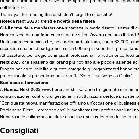
Dunque Pordenone Fiere diventa sempre più protagonista nel panorama fi
dell’hôtellerie.
Thank you for reading this post, don't forget to subscribe!
Horeca Next 2023 : trend e novità della filiera
Già il nome della manifestazione sintetizza in modo diretto l’anima di que
Horeca Next ha una forte vocazione turistica. Ovvero non solo il Nord-Est
Un tessuto economico che, solo nella parte italiana, conta 63.000 pubblici 
espositori che nei 3 padiglioni e su 15.000 mq di superficie presentano le
Attrezzature, tecnologie ed impianti professionali, arredamento, food a
Next 2023
che spaziano dai brand più noti fino alle piccole aziende ad al
Proprio per dare visibilità a queste categorie gli organizzatori hanno cr
professionale si presentano nell’area “Io Sono Friuli Venezia Giulia”.
Business e formazione
A
Horeca Next 2023
www.horecanext.it
saranno tre giornate con un art
comunicazione, controllo di gestione, ristrutturazioni dei locali, sosten
“Con questa nuova manifestazione offriamo un’occasione di business e di 
Pordenone Fiere – crescono così le manifestazioni professionali nel no
Numerose le collaborazioni delle associazioni di categoria dei settori 
Consigliati