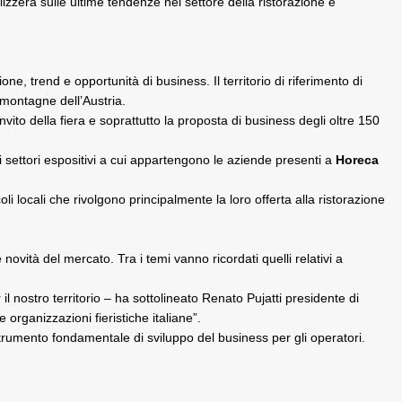
zzerà sulle ultime tendenze nel settore della ristorazione e
e, trend e opportunità di business. Il territorio di riferimento di
 montagne dell’Austria.
invito della fiera e soprattutto la proposta di business degli oltre 150
 settori espositivi a cui appartengono le aziende presenti a
Horeca
i locali che rivolgono principalmente la loro offerta alla ristorazione
ovità del mercato. Tra i temi vanno ricordati quelli relativi a
 nostro territorio – ha sottolineato Renato Pujatti presidente di
rganizzazioni fieristiche italiane”.
trumento fondamentale di sviluppo del business per gli operatori.