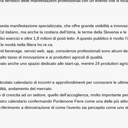
eristico delle manifestazioni professionali con un evento che si focali
sta manifestazione specializzata, che offre grande visibilità a innovazion
 italiano, ma anche la costiera dell’Istria, le terme della Slovenia e le
esercizi e oltre 1,8 milioni di posti letto. A questo pubblico è rivolto l’
 novità nella filiera ho.re.ca.
nd beverage, servizi web, app, consulenze professionali sono alcuni dei
to tasso di innovazione e ai produttori agricoli di qualità.
eato anche uno spazio dedicato alle start-up, mentre 24 produttori agricol
icolato calendario di incontri e approfondimenti per conoscere le ultime n
ibilità, andamento del mercato.
crescita ad un settore, quello dell’accoglienza, molto importante per il
stro calendario confermando Pordenone Fiere come una delle più attive o
di riferimento a dimostrazione di come l’evento sia percepito come uno s