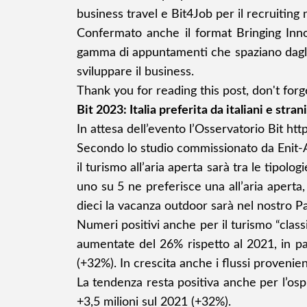
business travel e Bit4Job per il recruiting n
Confermato anche il format Bringing Innov
gamma di appuntamenti che spaziano dagli i
sviluppare il business.
Thank you for reading this post, don't forg
Bit 2023: Italia preferita da italiani e stran
In attesa dell’evento l’Osservatorio Bit
http
Secondo lo studio commissionato da Enit-A
il turismo all’aria aperta sarà tra le tipo
uno su 5 ne preferisce una all’aria aperta, 
dieci la vacanza outdoor sarà nel nostro Pa
Numeri positivi anche per il turismo “clas
aumentate del 26% rispetto al 2021, in part
(+32%). In crescita anche i flussi provenien
La tendenza resta positiva anche per l’ospi
+3,5 milioni sul 2021 (+32%).