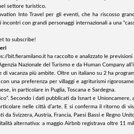
el settore turistico.
ation Into Travel per gli eventi, che ha riscosso gran
ncontri con grandi personaggi internazionali a una “casset
et to subscribe!
ieri
s://bit.fieramilano.it
ha raccolto e analizzato le previsioni 
genzia Nazionale del Turismo e da Human Company all’ist
logie di vacanza più ambite. Oltre un italiano su 2 ha prog
con una preferenza per villaggi e agriturismi rigorosament
ese, in particolare in Puglia, Toscana e Sardegna.
sico”. Secondo i dati pubblicati da Isnart e Unioncamere
icolare nelle città d’arte. E si conferma il ritorno di vis
ti da Svizzera, Austria, Francia, Paesi Bassi e Regno Unito
talità alternativa: a maggio Airbnb registrava oltre 11 mil