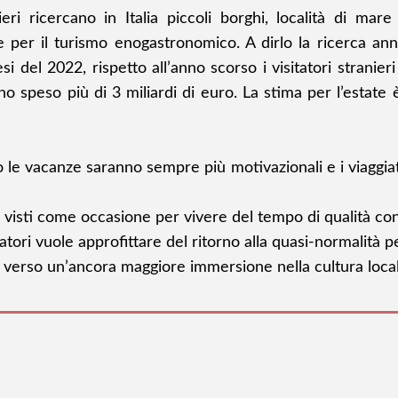
anieri ricercano in Italia piccoli borghi, località di m
 per il turismo enogastronomico. A dirlo la ricerca annu
si del 2022, rispetto all’anno scorso i visitatori stranier
nno speso più di 3 miliardi di euro. La stima per l’estate è
to le vacanze saranno sempre più motivazionali e i viaggia
ia visti come occasione per vivere del tempo di qualità co
tori vuole approfittare del ritorno alla quasi-normalità pe
nno verso un’ancora maggiore immersione nella cultura loca