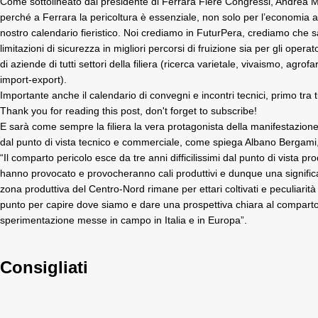
Come sottolineato dal presidente di Ferrara Fiere Congressi, Andrea Mor
perché a Ferrara la pericoltura è essenziale, non solo per l’economia a
nostro calendario fieristico. Noi crediamo in FuturPera, crediamo che 
limitazioni di sicurezza in migliori percorsi di fruizione sia per gli o
di aziende di tutti settori della filiera (ricerca varietale, vivaismo, a
import-export).
Importante anche il calendario di convegni e incontri tecnici, primo tra 
Thank you for reading this post, don't forget to subscribe!
E sarà come sempre la filiera la vera protagonista della manifestazione, 
dal punto di vista tecnico e commerciale, come spiega Albano Bergam
“Il comparto pericolo esce da tre anni difficilissimi dal punto di vista p
hanno provocato e provocheranno cali produttivi e dunque una significat
zona produttiva del Centro-Nord rimane per ettari coltivati e peculiarit
punto per capire dove siamo e dare una prospettiva chiara al comparto, 
sperimentazione messe in campo in Italia e in Europa”.
Consigliati