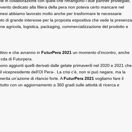
 in collaborazione con quelli che rimangono i due partner privilegiati,
vento dedicato alla filiera della pera non poteva certo mancare nel
i mesi abbiamo lavorato molto anche per trasformare le necessarie
vento di grande interesse per la proposta espositiva che vede la presenza
zione agricola, logistica, packaging, commercializzazione del prodotto e
uttivo e che avranno in
FuturPera 2021
un momento d’incontro, anche
cda di Futurpera.
sono aggiunti quelli derivati dalle gelate primaverili nel 2020 e 2021 che
vicepresidente dell’OI Pera-. La crisi c’è, non si può negare, ma la
rita un’azione di rilancio forte. A
FuturPera 2021
vogliamo fare il
tutto con un aggiornamento a 360 gradi sulle attività di ricerca e