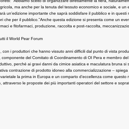
etti: “Abbiamo scelto di organizzare direttamente la fiera, naturalmente
gricola, ma anche per la tenuta del tessuto economico e sociale, e un e
sarà un’edizione importante che saprà soddisfare il pubblico e in quest
peratori che per il pubblico.”Anche questa edizione si presenta come un e
grofarmaci e fitofarmaci, produzione, raccolta e post-raccolta, meccanizza
tutti il World Pear Forum
con i produttori che hanno vissuto anni difficili dal punto di vista prod
i, componente del Comitato di Coordinamento di OI Pera e membro del 
roduttivo, perché ai gravi danni da cimice asiatica e maculatura bruna si 
iva contrazione di prodotto idoneo alla commercializzazione – spiega il 
à varietale la prima in Europa e un comparto d’eccellenza come questo me
attraverso le proposte dei più importanti operatori del settore e soprat