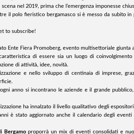
in scena nel 2019, prima che l’emergenza imponesse chiusu
oltre il polo fieristico bergamasco si è messo da subito i
et to subscribe!
to Ente Fiera Promoberg, evento multisettoriale giunta a
caratteristica di essere sia un luogo di coinvolgimento 
ione di attività, idee, novità.
izzazione e nello sviluppo di centinaia di imprese, gra
ficie.
gni anno si incontrano le aziende e il grande pubblico, t
zzazione ha innalzato il livello qualitativo degli espositori
 anni
è stato aggiornato anche il calendario
degli eventi c
 di Bergamo
proporrà un mix di eventi consolidati e nuov