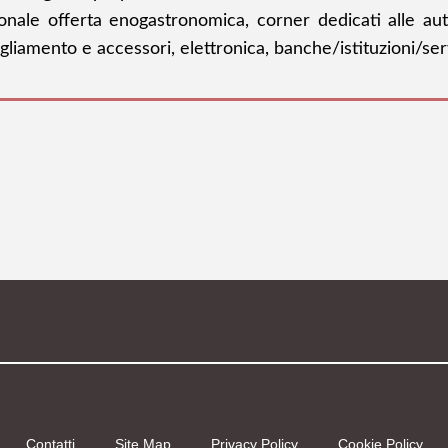
nale offerta enogastronomica, corner dedicati alle auto, 
igliamento e accessori, elettronica, banche/istituzioni/serv
Contatti
Site Map
Privacy Policy
Cookie Policy