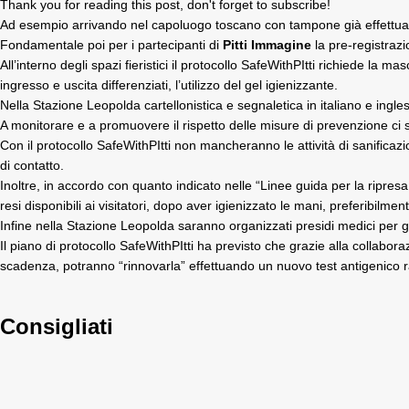
Thank you for reading this post, don't forget to subscribe!
Ad esempio arrivando nel capoluogo toscano con tampone già effettuato 
Fondamentale poi per i partecipanti di
Pitti Immagine
la pre-registrazi
All’interno degli spazi fieristici il protocollo SafeWithPItti richiede 
ingresso e uscita differenziati, l’utilizzo del gel igienizzante.
Nella Stazione Leopolda cartellonistica e segnaletica in italiano e ingle
A monitorare e a promuovere il rispetto delle misure di prevenzione ci sa
Con il protocollo SafeWithPItti non mancheranno le attività di sanificazio
di contatto.
Inoltre, in accordo con quanto indicato nelle “Linee guida per la ripresa
resi disponibili ai visitatori, dopo aver igienizzato le mani, preferibilmen
Infine nella Stazione Leopolda saranno organizzati presidi medici per ges
Il piano di protocollo SafeWithPItti ha previsto che grazie alla collaborazi
scadenza, potranno “rinnovarla” effettuando un nuovo test antigenico rap
Consigliati