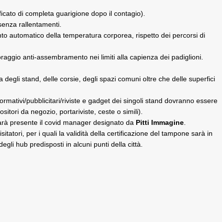
icato di completa guarigione dopo il contagio).
 senza rallentamenti.
ento automatico della temperatura corporea, rispetto dei percorsi di
oraggio anti-assembramento nei limiti alla capienza dei padiglioni.
 degli stand, delle corsie, degli spazi comuni oltre che delle superfici
formativi/pubblicitari/riviste e gadget dei singoli stand dovranno essere
ositori da negozio, portariviste, ceste o simili).
arà presente il covid manager
designato da
Pitti Immagine
.
sitatori, per i quali la validità della certificazione del tampone sarà in
li hub predisposti in alcuni punti della città.