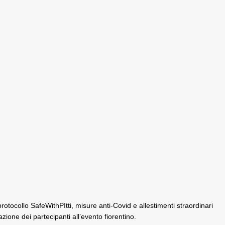
protocollo SafeWithPItti,
misure anti-Covid e allestimenti straordinari
ione dei partecipanti all’evento fiorentino.