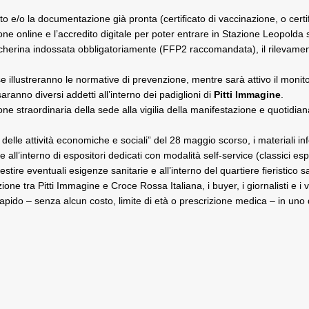
e/o la documentazione già pronta (certificato di vaccinazione, o certif
one online e l’accredito digitale per poter entrare in Stazione Leopolda
la mascherina indossata obbligatoriamente (FFP2 raccomandata), il rilevam
se illustreranno le normative di prevenzione, mentre sarà attivo il monit
ranno diversi addetti all’interno dei padiglioni di
Pitti Immagine
.
ne straordinaria della sede alla vigilia della manifestazione e quotidiana
 delle attività economiche e sociali” del 28 maggio scorso, i materiali in
te all’interno di espositori dedicati con modalità self-service (classici esp
tire eventuali esigenze sanitarie e all’interno del quartiere fieristico
s
one tra Pitti Immagine e Croce Rossa Italiana, i buyer, i giornalisti e i vi
ido – senza alcun costo, limite di età o prescrizione medica – in uno deg