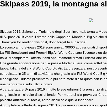
Skipass 2019, la montagna si
Skipass 2019,
Salone del Turismo e degli Sport invernali
, torna a Mode
di Skipass 2019 vedrà il ritorno della Coppa del Mondo di Big Air, che
Thank you for reading this post, don't forget to subscribe!
Lo scorso anno Skipass 2019 sono arrivati 90000 appassionati di sport i
La FIS Snowboard and Freeski Big Air World Cup sarà l’evento clou della
Italia. A completare l’offerta i tanti appuntamenti firmati Federazione I
Una grande soddisfazione per
Skipass e ModenaFiere
, come sottolin
tappa italiana della FIS World Cup Big Air. La presenza al nostro even
conquistata in 25 anni di attività ma che grazie alla FIS World Cup Big 
Il padiglione Turismo presenterà le più note mete d’alta quota con le n
una panoramica sulle ultime novità.
A caratterizzare Skipass 2019 in tutte le sue edizioni è la presenza di at
su ghiaccio e il circuito di sci di fondo. Per mettersi alla prova verrà
palestra artificiale di roccia, l’area slackline e quella indoboard.
A completare l’offerta di Skipass 2019 la presenza di associazioni sporti