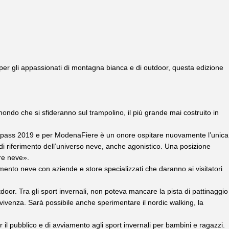
er gli appassionati di montagna bianca e di outdoor, questa edizione
ondo che si sfideranno sul trampolino, il più grande mai costruito in
kipass 2019 e per ModenaFiere è un onore ospitare nuovamente l’unica
di riferimento dell’universo neve, anche agonistico. Una posizione
ore neve».
mento neve con aziende e store specializzati che daranno ai visitatori
utdoor. Tra gli sport invernali, non poteva mancare la pista di pattinaggio
vvivenza. Sarà possibile anche sperimentare il nordic walking, la
r il pubblico e di avviamento agli sport invernali per bambini e ragazzi.