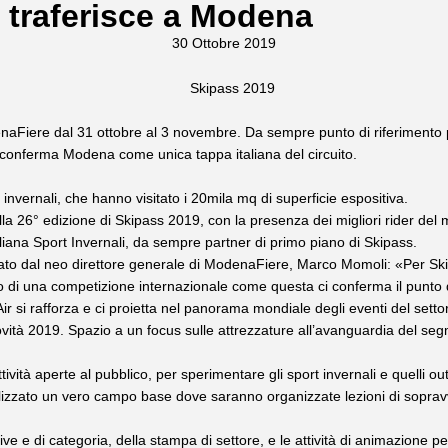
 traferisce a Modena
30 Ottobre 2019
naFiere dal 31 ottobre al 3 novembre. Da sempre punto di riferimento p
 riconferma Modena come unica tappa italiana del circuito.
nvernali, che hanno visitato i 20mila mq di superficie espositiva.
 26° edizione di Skipass 2019, con la presenza dei migliori rider del m
taliana Sport Invernali, da sempre partner di primo piano di Skipass.
eato dal neo direttore generale di ModenaFiere, Marco Momoli: «Per S
to di una competizione internazionale come questa ci conferma il punto 
Air si rafforza e ci proietta nel panorama mondiale degli eventi del sett
ovità 2019. Spazio a un focus sulle attrezzature all’avanguardia del seg
tività aperte al pubblico, per sperimentare gli sport invernali e quelli o
 realizzato un vero campo base dove saranno organizzate lezioni di sopra
ve e di categoria, della stampa di settore, e le attività di animazione pe