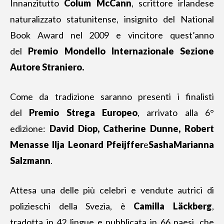
Innanzitutto
Colum McCann
, scrittore irlandese
naturalizzato statunitense, insignito del National
Book Award nel 2009 e vincitore quest’anno
del
Premio Mondello Internazionale Sezione
Autore Straniero.
Come da tradizione saranno presenti i finalisti
del
Premio Strega Europeo
, arrivato alla 6°
edizione:
David Diop, Catherine Dunne, Robert
Menasse Ilja Leonard Pfeijffer
e
Sasha
Marianna
Salzmann
.
Attesa una delle più celebri e vendute autrici di
polizieschi della Svezia, è
Camilla Läckberg
,
tradotta in 42 lingue e pubblicata in 66 paesi, che