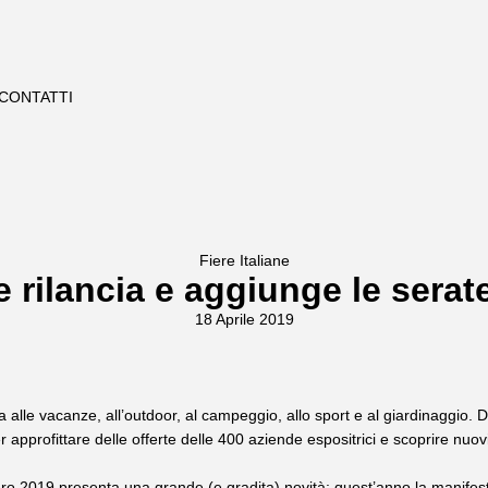
CONTATTI
Fiere Italiane
 rilancia e aggiunge le serat
18 Aprile 2019
le vacanze, all’outdoor, al campeggio, allo sport e al giardinaggio. Dal
er approfittare delle offerte delle 400 aziende espositrici e scoprire nuovi
o 2019 presenta una grande (e gradita) novità: quest’anno la manifest