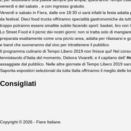
venerdì e del sabato , e con ingresso gratuito.
Venerdì e sabato in Fiera, dalle ore 18:30 ci sarà infatti la festa adat
da festival. Dieci food trucks offriranno specialità gastronomiche da tutt
troppo potranno essere smaltite subito facendo sport: basket, tiro con l
Lo Street Food è il picnic dei nostri giorni: non si tratta solo di mang
preparata esattamente come una picnic-area, adatta per rilassarsi e god
e band che suoneranno dal vivo per intrattenere il pubblico.
Il programma culinario di Tempo Libero 2019 non finisce qui! Nel corso de
tennistavolo d’Italia del momento, Debora Vivarelli, e il capitano dell’
H
assaggiate dal pubblico. Nelle altre giornate di Tempo Libero 2019 saran
Saporita espositori selezionati da tutta Italia offriranno il meglio delle 
Consigliati
Copyright © 2026 - Fiere Italiane