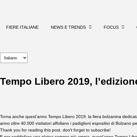
FIERE ITALIANE
NEWS E TRENDS
FOCUS
Tempo Libero 2019, l’edizione
Torna anche quest’anno Tempo Libero 2019: la fiera bolzanina dedicata al
anno oltre 40.000 visitatori affollano i padiglioni espositivi di Bolzano p
Thank you for reading this post, don't forget to subscribe!
E per soddisfare una platea sempre più ampia, quest’anno Tempo Liber