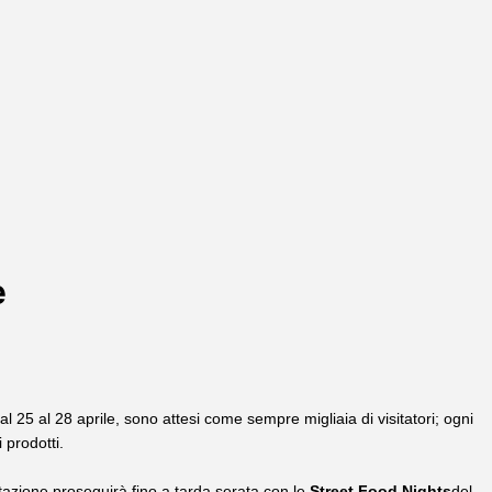
e
 25 al 28 aprile, sono attesi come sempre migliaia di visitatori; ogni
 prodotti.
azione proseguirà fino a tarda serata con le
Street Food Nights
del