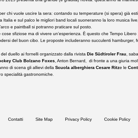
ta per chi vuole uscire la sera: contando su temperature (si spera) già e
a Italia e sul palco le migliori band locali suoneranno la loro musica live
’arco e paintball si potranno praticare sul posto.
iare cose sfiziose ma di vivere un’esperienza. È questo che Tempo Libero
ersi del buon cibo. Le proposte includeranno succulenti hamburger, fritt
l duello ai fornelli organizzato dalla rivista
Die Südtiroler Frau
, saba
ockey Club Bolzano Foxes
, Anton Bernard, di fronte a una giuria mo
no di scena gli allievi della
Scuola alberghiera Cesare Ritz
e le
Cont
loro specialità gastronomiche.
Contatti
Site Map
Privacy Policy
Cookie Policy