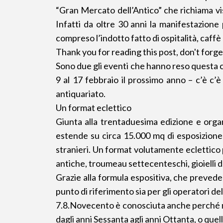
“Gran Mercato dell’Antico” che richiama vis
Infatti da oltre 30 anni la manifestazione 
compreso l’indotto fatto di ospitalità, caffè e 
Thank you for reading this post, don't forge
Sono due gli eventi che hanno reso questa ci
9 al 17 febbraio il prossimo anno – c’è c’è
antiquariato.
Un format eclettico
Giunta alla trentaduesima edizione e orga
estende su circa 15.000 mq di esposizione a
stranieri. Un format volutamente eclettico p
antiche, troumeau settecenteschi, gioielli d
Grazie alla formula espositiva, che preved
punto di riferimento sia per gli operatori del
7.8.Novecento è conosciuta anche perché mo
dagli anni Sessanta agli anni Ottanta, o quelli