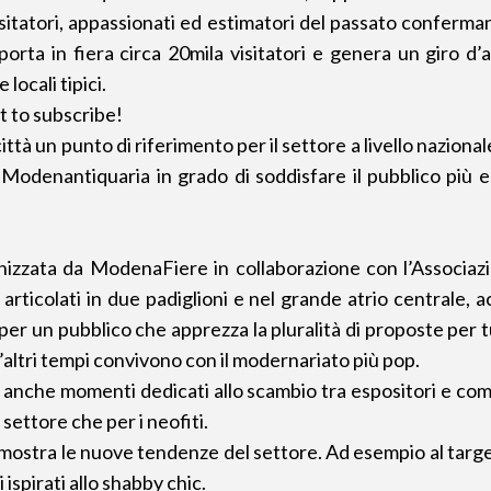
itatori, appassionati ed estimatori del passato conferman
porta in fiera circa 20mila visitatori e genera un giro d’
locali tipici.
t to subscribe!
ttà un punto di riferimento per il settore a livello naziona
 Modenantiquaria in grado di soddisfare il pubblico più esi
nizzata da ModenaFiere in collaborazione con l’Associa
rticolati in due padiglioni e nel grande atrio centrale, ac
er un pubblico che apprezza la pluralità di proposte per tu
’altri tempi convivono con il modernariato più pop.
e anche momenti dedicati allo scambio tra espositori e com
 settore che per i neofiti.
stra le nuove tendenze del settore. Ad esempio al target
 ispirati allo shabby chic.