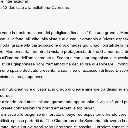
 e internazionali.
e 12 dedicato alla pelletteria Overseas.
a vede la trasformazione del padiglione fieristico 10 in una grande “Me
cati all’olfatto, all’udito, alla vista e al gusto, invitandolo a “vivere es
si snoda, grazie alla partecipazione di Aromadesign, lungo i portali della 
l Memories Bar, mentre la vista è protagonista di The Glamourous, dove ef
o all’interno dell’ampliamento di Scenario con coprotagonista la cioccola
 stilista giapponese Yohji Yamamoto ha deciso ora di esplorare il mond
 uno spazio dedicato presenta la sua linea di accessori di lusso Discord,
el minimalismo giapponese.
di hub creativo e di vetrina, in grado di creare sinergie tra designer em
mourous.
iende produttrici italiane, garantendo opportunità di visibilità per i p
 create connessioni tra brand emergenti e top buyer.
re invece alle esigenze di mercato di buyer ed espositori offrendo vere 
 stilisti, spesso partoriti da The Glamorous o da Scenario, attraverso la 
 tatto, dove i nuovi trend sono i protagonisti assoluti. I prodotti esposti