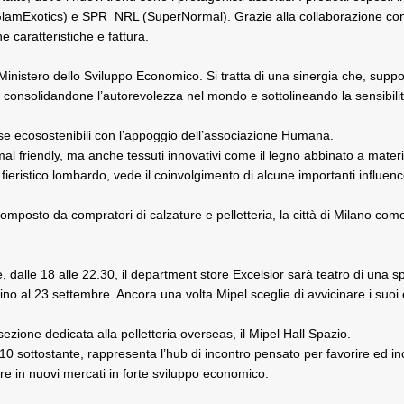
mExotics) e SPR_NRL (SuperNormal). Grazie alla collaborazione con UN
 caratteristiche e fattura.
 Ministero dello Sviluppo Economico. Si tratta di una sinergia che, sup
consolidandone l’autorevolezza nel mondo e sottolineando la sensibilità de
orse ecosostenibili con l’appoggio dell’associazione Humana.
nimal friendly, ma anche tessuti innovativi come il legno abbinato a mate
fieristico lombardo, vede il coinvolgimento di alcune importanti influenc
, composto da compratori di calzature e pelletteria, la città di Milano c
 dalle 18 alle 22.30, il department store Excelsior sarà teatro di una sp
o al 23 settembre. Ancora una volta Mipel sceglie di avvicinare i suoi espo
sezione dedicata alla pelletteria overseas, il Mipel Hall Spazio.
 10 sottostante, rappresenta l’hub di incontro pensato per favorire ed i
re in nuovi mercati in forte sviluppo economico.