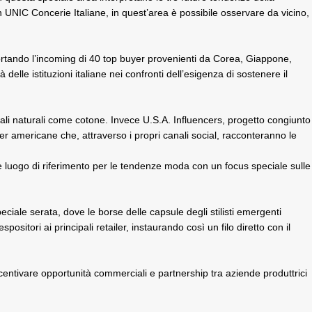
IC Concerie Italiane, in quest’area è possibile osservare da vicino,
portando l’incoming di 40 top buyer provenienti da Corea, Giappone,
lle istituzioni italiane nei confronti dell’esigenza di sostenere il
riali naturali come cotone. Invece U.S.A. Influencers, progetto congiunto
er americane che, attraverso i propri canali social, racconteranno le
ome luogo di riferimento per le tendenze moda con un focus speciale sulle
eciale serata, dove le borse delle capsule degli stilisti emergenti
sitori ai principali retailer, instaurando così un filo diretto con il
ncentivare opportunità commerciali e partnership tra aziende produttrici