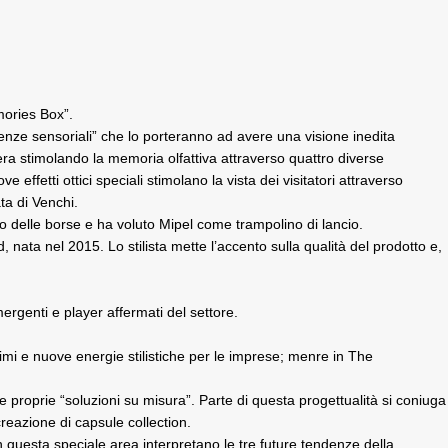
mories Box”.
perienze sensoriali” che lo porteranno ad avere una visione inedita
fiera stimolando la memoria olfattiva attraverso quattro diverse
fetti ottici speciali stimolano la vista dei visitatori attraverso
ta di Venchi.
o delle borse e ha voluto Mipel come trampolino di lancio.
 nata nel 2015. Lo stilista mette l’accento sulla qualità del prodotto e,
ergenti e player affermati del settore.
rimi e nuove energie stilistiche per le imprese; menre in The
e proprie “soluzioni su misura”. Parte di questa progettualità si coniuga
creazione di capsule collection.
 in questa speciale area interpretano le tre future tendenze della