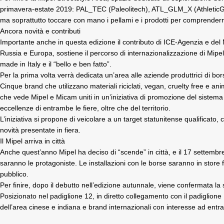
primavera-estate 2019: PAL_TEC (Paleolitech), ATL_GLM_X (AthleticGla
ma soprattutto toccare con mano i pellami e i prodotti per comprenderne
Ancora novità e contributi
Importante anche in questa edizione il contributo di ICE-Agenzia e del
Russia e Europa, sostiene il percorso di internazionalizzazione di Mipel 
made in Italy e il “bello e ben fatto”.
Per la prima volta verrà dedicata un’area alle aziende produttrici di b
Cinque brand che utilizzano materiali riciclati, vegan, cruelty free e a
che vede Mipel e Micam uniti in un’iniziativa di promozione del sistema 
eccellenze di entrambe le fiere, oltre che del territorio.
L’iniziativa si propone di veicolare a un target statunitense qualificato
novità presentate in fiera.
Il Mipel arriva in città
Anche quest’anno Mipel ha deciso di “scende” in città, e il 17 settembre,
saranno le protagoniste. Le installazioni con le borse saranno in store fin
pubblico.
Per finire, dopo il debutto nell’edizione autunnale, viene confermata la 
Posizionato nel padiglione 12, in diretto collegamento con il padiglione
dell’area cinese e indiana e brand internazionali con interesse ad entra