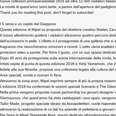
nuove collezioni primavera/estate 2019 ad oltre 12.000 visitatori italiani
Le novità di quest’anno sono tante, a partire dall’apertura del padiglion
Thank you for reading this post, don't forget to subscribe!
I 5 sensi e un ospite dal Giappone
Questa edizione di Mipel su proposta del direttore creativo Matteo Zar
Il nuovo allestimento guiderà i visitatori attraverso quattro percorsi dedi
dell’accessorio in pelle. L’olfatto è il protagonista di una galleria che 
fragranze che rievocheranno emozioni e ricordi. L’udito viene esaltato ne
proiezioni video a parete. Per finire il gusto, con un suo spazio dedicat
Dopo 40 anni da protagonista sulla scena internazionale della moda, lo
Infatti ospite di punta di questa edizione 2018 è Yohji Yamamoto, che in
fedele alla sua filosofia, propone una collezione legata alla cultura d
Aree speciali, novità e scenari in fiera
Attraverso la zona aree, Mipel esprime sempre di più la propria mission 
L’edizione 2018 ha confermato le sezioni speciali Scenario e The Gla
Nella prima vengono proposte nuove partnership tra giovani designer e az
Glamourous, che quest’anno ha visto raddoppiati i suoi spazi, vengono
Tailor Made, progetto speciale ideato da Assopellettieri, vuole risponde
attraverso la realizzazione di co-lab tra aziende di pelletteria e giovani
Per finire la Mipel Streetstyle Area, spazio dedicato all’esplorazione del